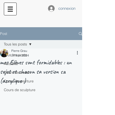
connexion
Post
Tous les posts
Pierre Grau
Tous les posts
27 févr. 2024
mes Elèves sont formidables : un
Actualité
sujet et chacun sa version sa
Cours de dessin
(acrylique )
Cours de peinture
Cours de sculpture