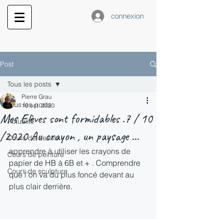
connexion
Post
Tous les posts
Pierre Grau
Tous les posts
10 oct. 2020
Mes Elèves sont formidables .7 / 10
Actualité
/2020 Au crayon , un paysage ...
Cours de dessin
apprendre à utiliser les crayons de 
Cours de peinture
papier de HB à 6B et + . Comprendre 
Cours de sculpture
que l'on va du plus foncé devant au 
plus clair derrière.