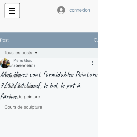
connexion
Post
Tous les posts
Pierre Grau
Tous les posts
12 déc. 2021
Mes élèves sont formidables Peinture
Actualité
7/12/21 L'œuf, le bol, le pot à
Cours de dessin
farine.
Cours de peinture
Cours de sculpture