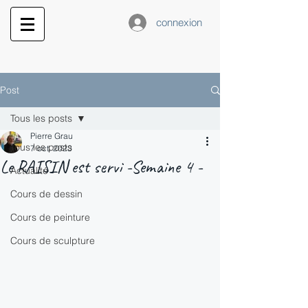
connexion
Post
Tous les posts
Pierre Grau
Tous les posts
7 oct. 2023
Le RAISIN est servi -Semaine 4 -
Actualité
Cours de dessin
Cours de peinture
Cours de sculpture