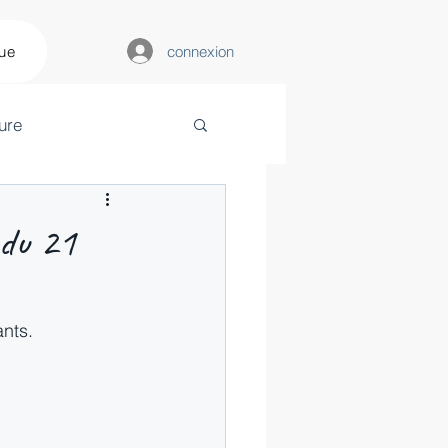
connexion
que
ure
 du 21
ants.