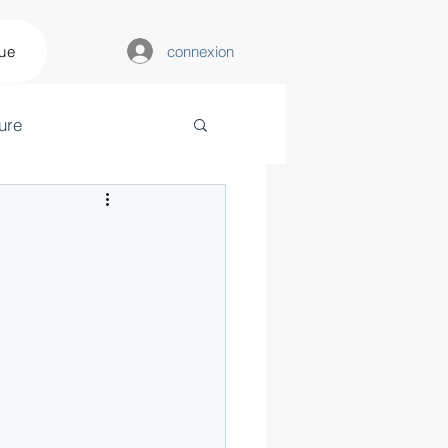
connexion
que
ure