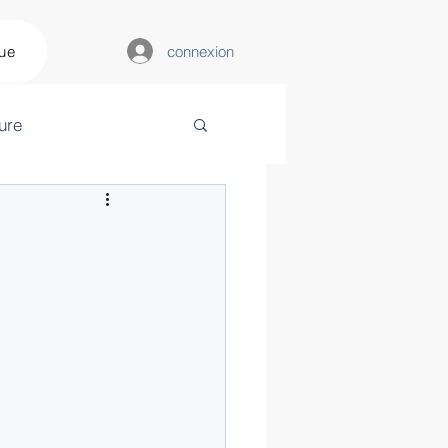
connexion
que
ure