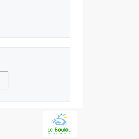
èves sont formidables : Tête au
 bleu