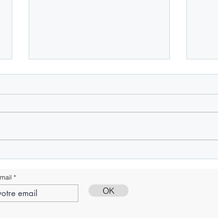
Encre de Chine Mai 26
Mes él
turban
mail
OK