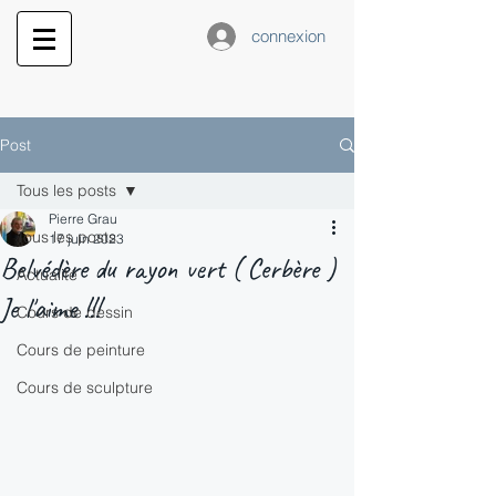
connexion
Post
Tous les posts
Pierre Grau
Tous les posts
17 juin 2023
Belvédère du rayon vert ( Cerbère )
Actualité
Je l'aime !!!
Cours de dessin
Cours de peinture
Cours de sculpture